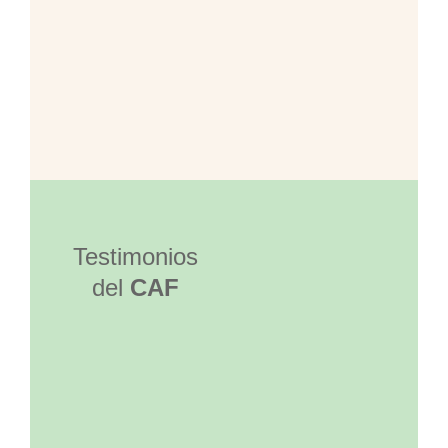
Testimonios
del
CAF